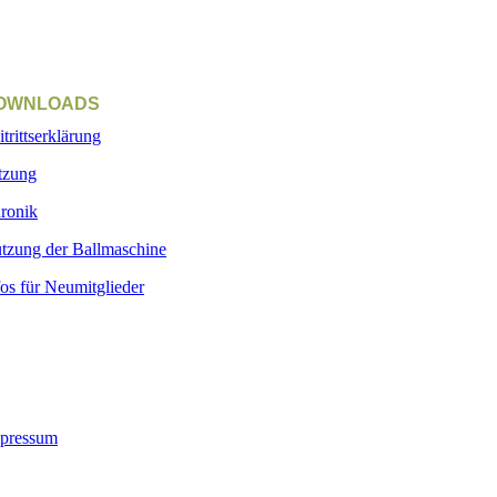
OWNLOADS
itrittserklärung
tzung
ronik
tzung der Ballmaschine
fos für Neumitglieder
pressum