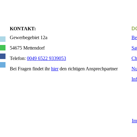
KONTAKT:
D
Gewerbegebiet 12a
Be
54675 Mettendorf
Sa
Telefon:
0049 6522 9339053
Ch
Bei Fragen findet ihr
hier
den richtigen Ansprechpartner
Nu
In
Im