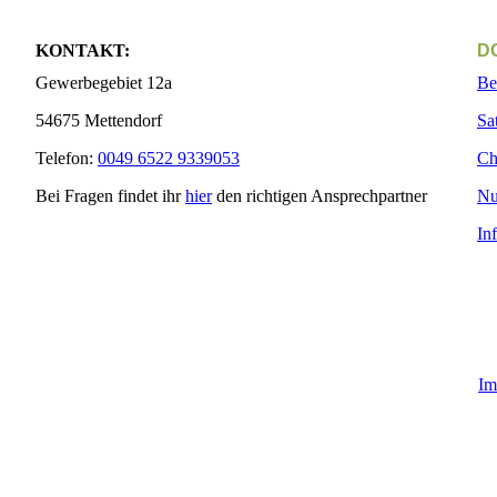
KONTAKT:
D
Gewerbegebiet 12a
Be
54675 Mettendorf
Sa
Telefon:
0049 6522 9339053
Ch
Bei Fragen findet ihr
hier
den richtigen Ansprechpartner
Nu
In
Im