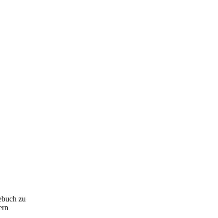
tebuch zu
ern