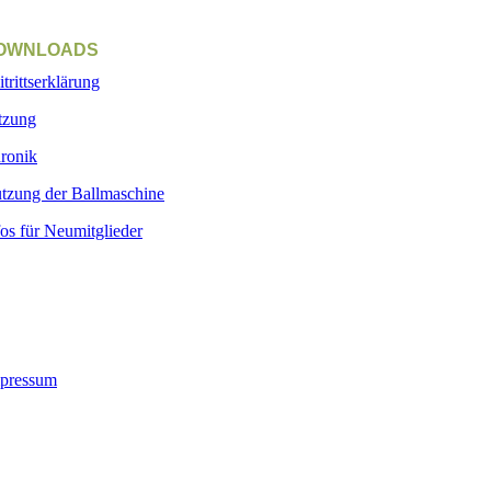
OWNLOADS
itrittserklärung
tzung
ronik
tzung der Ballmaschine
fos für Neumitglieder
pressum